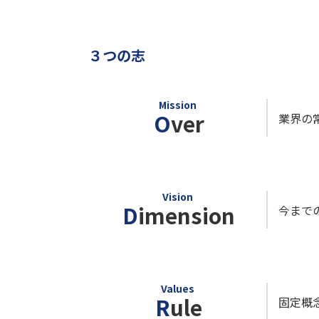
３つの志
Mission
O
ver
業界の
Vision
D
imension
今まで
Values
R
ule
固定概